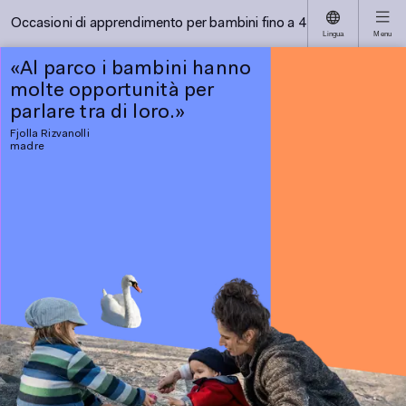
Occasioni di apprendimento per bambini fino a 4 anni
.»
Lingua
Menu
«Al parco i bambini hanno
molte opportunità per
o in cui viviamo
«
uotidianità offre
d
parlare tra di loro.»
i interessanti
a
Fjolla Rizvanolli
lia desidera
a
madre
 Quando mi
r
 tempo da
d
le sue scoperte,
f
molte
d
à per parlare
d
a
s
p
Dr
Me
ps
in