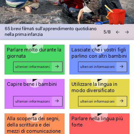
65 brevi filmati sull’apprendimento quotidiano
5
/
8
nella prima infanzia
Parlare molto durante la
Lasciate che i vostri figli
giornata
parlino con altri bambini
ulteriori informazioni
ulteriori informazioni
Capire bene i bambini
Utilizzare la lingua in
modo diversificato
ulteriori informazioni
ulteriori informazioni
Alla scoperta dei segni,
Parlare nella lingua più
della scrittura e dei
forte
mezzi di comunicazione